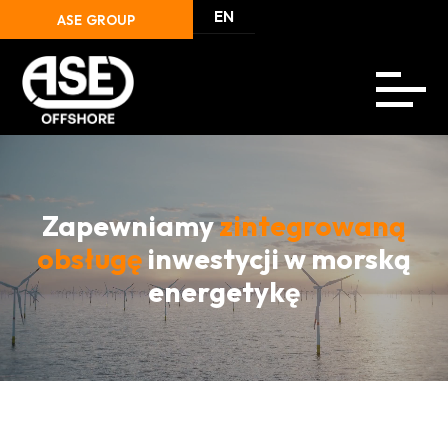
EN
ASE GROUP
Zapewniamy
zintegrowaną
obsługę
inwestycji w morską
energetykę